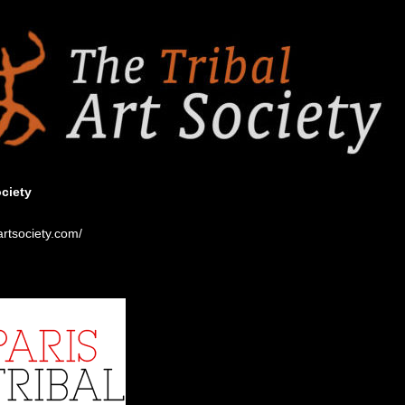
ociety
artsociety.com/